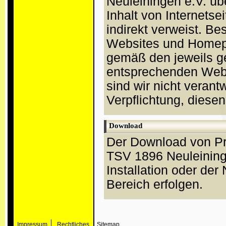
Neuleiningen e.V. üb
Inhalt von Internetse
indirekt verweist. B
Websites und Homepa
gemäß den jeweils g
entsprechenden Websi
sind wir nicht verantw
Verpflichtung, diesen
Download
Der Download von Pr
TSV 1896 Neuleininge
Installation oder de
Bereich erfolgen.
Impressum
Rechtliches
Sitemap