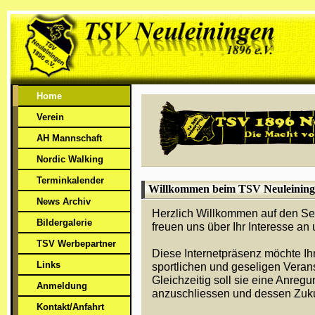
Home
Verein
AH Mannschaft
Nordic Walking
Terminkalender
Willkommen beim TSV Neuleinin
News Archiv
Herzlich Willkommen auf den Se
Bildergalerie
freuen uns über Ihr Interesse an
TSV Werbepartner
Diese Internetpräsenz möchte Ih
Links
sportlichen und geseligen Veran
Gleichzeitig soll sie eine Anreg
Anmeldung
anzuschliessen und dessen Zukun
Kontakt/Anfahrt